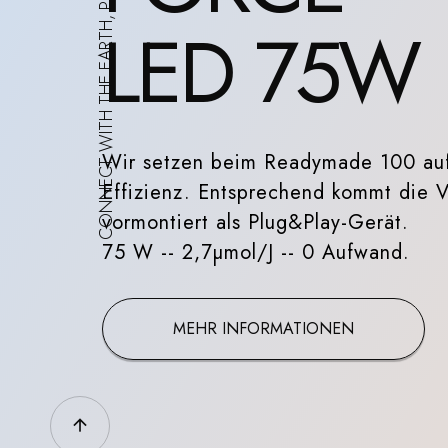
CONNECT WITH THE EARTH, PLANT WITH US
LED 75W
Wir setzen beim Readymade 100 auf
Effizienz. Entsprechend kommt die 
vormontiert als Plug&Play-Gerät.
75 W -- 2,7µmol/J -- 0 Aufwand.
MEHR INFORMATIONEN
arrow_upward