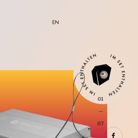
EN
0
1
—
07